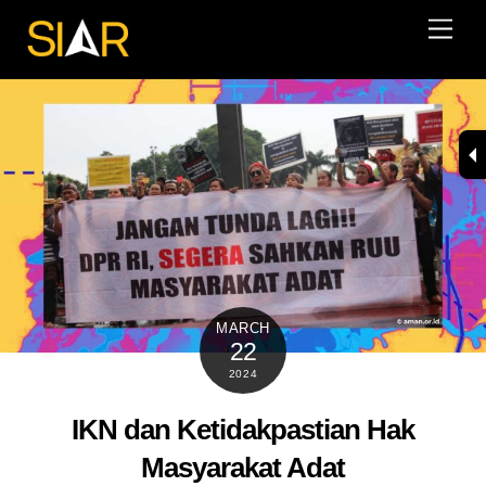
Skip
Men
to
content
MARCH
22
2024
IKN dan Ketidakpastian Hak
Masyarakat Adat