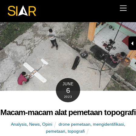
Skip
Men
to
content
JUNE
6
2023
Macam-macam alat pemetaan topografi
Analysis
,
News
,
Opini
drone pemetaan
,
mengidentifikasi
,
pemetaan
,
topografi