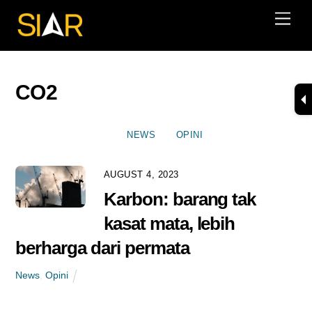
Skip
Men
to
content
CO2
NEWS
OPINI
AUGUST 4, 2023
Karbon: barang tak
kasat mata, lebih
berharga dari permata
News
,
Opini